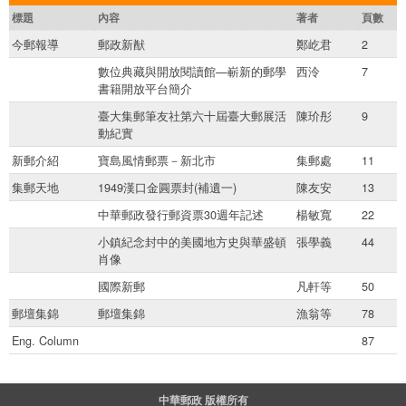
標題
內容
著者
頁數
今郵報導
郵政新猷
鄭屹君
2
數位典藏與開放閱讀館—嶄新的郵學
西泠
7
書籍開放平台簡介
臺大集郵筆友社第六十屆臺大郵展活
陳玠彤
9
動紀實
新郵介紹
寶島風情郵票－新北市
集郵處
11
集郵天地
1949漢口金圓票封(補遺一)
陳友安
13
中華郵政發行郵資票30週年記述
楊敏寬
22
小鎮紀念封中的美國地方史與華盛頓
張學義
44
肖像
國際新郵
凡軒等
50
郵壇集錦
郵壇集錦
漁翁等
78
Eng. Column
87
中華郵政 版權所有