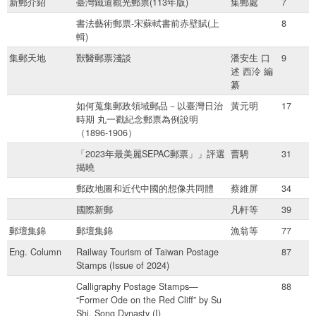
新郵介紹
臺灣鐵道觀光郵票(113年版)
集郵處
7
書法藝術郵票-宋蘇軾書前赤壁賦(上
8
輯)
集郵天地
獸醫郵票淺談
潘安生 口
9
述 西泠 編
纂
如何蒐集郵政領域郵品－以臺灣日治
黃元明
17
時期 丸一戳紀念郵票為例說明
（1896-1906）
「2023年最美麗SEPAC郵票」」評選
曹騁
31
揭曉
郵政地圖和近代中國的想像共同體
蔡維屏
34
國際新郵
凡軒等
39
郵壇集錦
郵壇集錦
漁翁等
77
Eng. Column
Railway Tourism of Taiwan Postage
87
Stamps (Issue of 2024)
Calligraphy Postage Stamps—
88
“Former Ode on the Red Cliff” by Su
Shi, Song Dynasty (I)