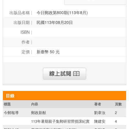
出版品名稱
今日郵政第800期(113年8月)
出版日期
民國113年08月20日
ISBN
作者
定價
新臺幣 50 元
目錄
標題
內容
著者
頁數
今郵報導
郵政新猷
劉韋汝
2
113年暑期親子集郵研習營授課紀實
陳建安
4