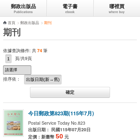
郵政出版品
電子書
哪裡買
跳到主要內容區塊
首頁
>
郵政出版品
>
期刊
期刊
依據查詢條件:
共
74
筆
頁/共9頁
排序依：
今
日
郵
政
第
8
2
3
期
(
1
1
5
年
7
月
)
Postal Service Today No.823
出版日期： 民國115年07月20日
50
定價：新臺幣
元