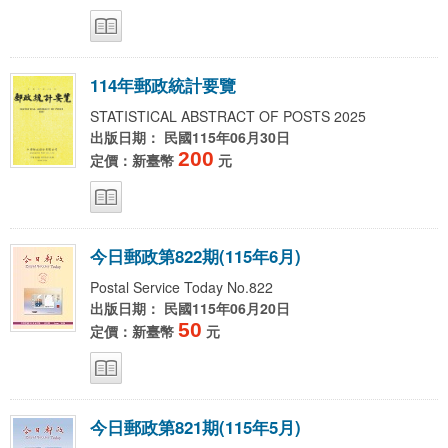
1
1
4
年
郵
政
統
計
要
覽
STATISTICAL ABSTRACT OF POSTS 2025
出版日期： 民國115年06月30日
200
定價：新臺幣
元
今
日
郵
政
第
8
2
2
期
(
1
1
5
年
6
月
)
Postal Service Today No.822
出版日期： 民國115年06月20日
50
定價：新臺幣
元
今
日
郵
政
第
8
2
1
期
(
1
1
5
年
5
月
)