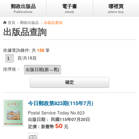
郵政出版品
電子書
哪裡買
跳到主要內容區塊
首頁
>
郵政出版品
>
出版品查詢
出版品查詢
依據查詢條件:
共
158
筆
頁/共18頁
排序依：
今
日
郵
政
第
8
2
3
期
(
1
1
5
年
7
月
)
Postal Service Today No.823
出版日期： 民國115年07月20日
50
定價：新臺幣
元