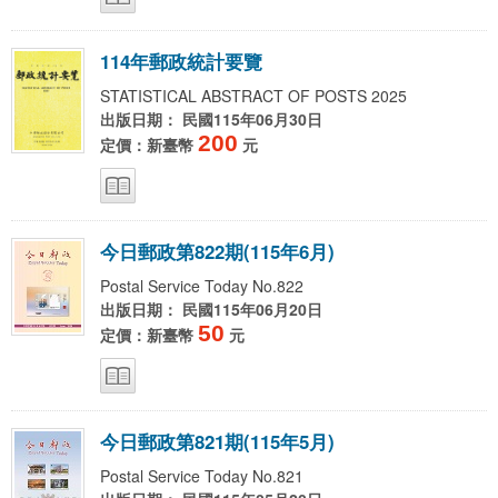
1
1
4
年
郵
政
統
計
要
覽
STATISTICAL ABSTRACT OF POSTS 2025
出版日期： 民國115年06月30日
200
定價：新臺幣
元
今
日
郵
政
第
8
2
2
期
(
1
1
5
年
6
月
)
Postal Service Today No.822
出版日期： 民國115年06月20日
50
定價：新臺幣
元
今
日
郵
政
第
8
2
1
期
(
1
1
5
年
5
月
)
Postal Service Today No.821