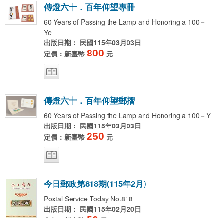
傳
燈
六
十
．
百
年
仰
望
專
冊
60 Years of Passing the Lamp and Honoring a 100－
Ye
出版日期： 民國115年03月03日
800
定價：新臺幣
元
傳
燈
六
十
．
百
年
仰
望
郵
摺
60 Years of Passing the Lamp and Honoring a 100－Y
出版日期： 民國115年03月03日
250
定價：新臺幣
元
今
日
郵
政
第
8
1
8
期
(
1
1
5
年
2
月
)
Postal Service Today No.818
出版日期： 民國115年02月20日