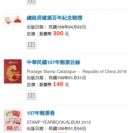
總
統
府
建
築
百
年
紀
念
郵
摺
出版日期： 民國108年04月02日
300
定價：新臺幣
元
中
華
民
國
1
0
7
年
郵
票
目
錄
Postage Stamp Catalogue － Republic of China 2018
出版日期： 民國108年01月31日
140
定價：新臺幣
元
1
0
7
年
郵
票
冊
STAMP YEARBOOK/ALBUM 2018
出版日期： 民國108年01月04日