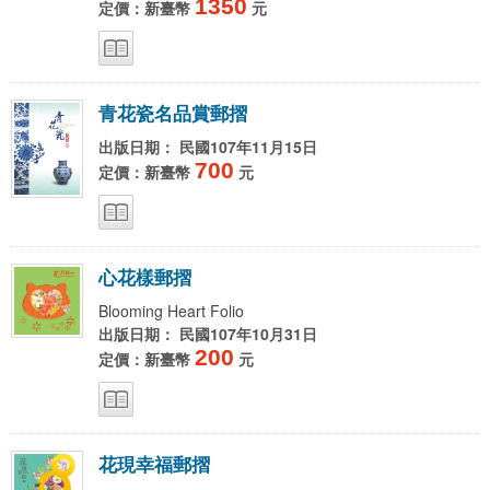
1350
定價：新臺幣
元
青
花
瓷
名
品
賞
郵
摺
出版日期： 民國107年11月15日
700
定價：新臺幣
元
心
花
樣
郵
摺
Blooming Heart Folio
出版日期： 民國107年10月31日
200
定價：新臺幣
元
花
現
幸
福
郵
摺