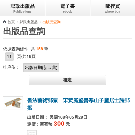
郵政出版品
電子書
哪裡買
跳到主要內容區塊
首頁
>
郵政出版品
>
出版品查詢
出版品查詢
依據查詢條件:
共
158
筆
頁/共18頁
排序依：
書
法
藝
術
郵
票
—
宋
黃
庭
堅
書
寒
山
子
龐
居
士
詩
郵
摺
出版日期： 民國108年05月29日
300
定價：新臺幣
元