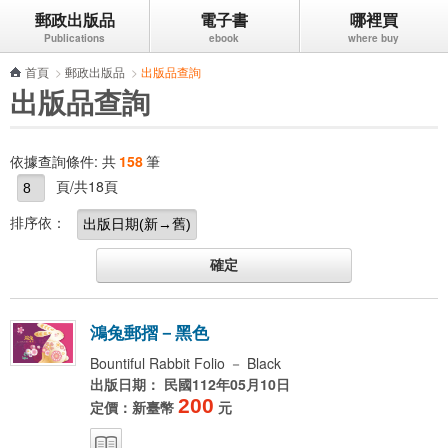
郵政出版品
電子書
哪裡買
跳到主要內容區塊
首頁
>
郵政出版品
>
出版品查詢
出版品查詢
依據查詢條件:
共
158
筆
頁/共18頁
排序依：
鴻
兔
郵
摺
－
黑
色
Bountiful Rabbit Folio － Black
出版日期： 民國112年05月10日
200
定價：新臺幣
元