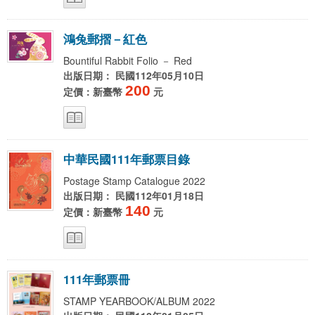
鴻
兔
郵
摺
－
紅
色
Bountiful Rabbit Folio － Red
出版日期： 民國112年05月10日
200
定價：新臺幣
元
中
華
民
國
1
1
1
年
郵
票
目
錄
Postage Stamp Catalogue 2022
出版日期： 民國112年01月18日
140
定價：新臺幣
元
1
1
1
年
郵
票
冊
STAMP YEARBOOK/ALBUM 2022