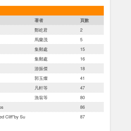
著者
頁數
鄭屹君
2
馬蘭茂
5
集郵處
15
集郵處
16
游振傑
18
郭玉燦
41
凡軒等
47
漁翁等
80
ps
86
d Cliff”by Su
87