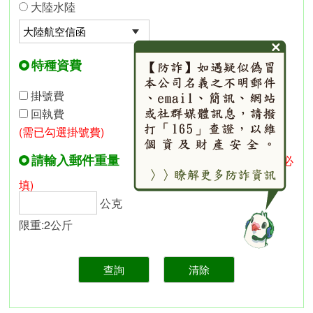
大陸水陸
特種資費
掛號費
回執費
(需已勾選掛號費)
請輸入郵件重量
(必
填)
公克
限重:2公斤