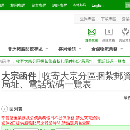
郵局
校園郵局
兒童郵局
網路郵局
各地郵局
English
查詢專區
下載專區
營業
郵務業務
儲匯業務
壽險業
非洲豬瘟防疫專區
存局候領
倉儲物流業務
宗函件
>
收寄大宗分區捆紮郵資折扣函件指定局局址、電話號碼一覽表
:::
收寄大宗分區捆紮郵
大宗函件
局址、電話號碼一覽表
最後
回列表
部份儲匯業務及公債業務假日不提供服務,請先來電洽詢.
週休2日提供服務郵局之營業時間,請點選局名查閱.