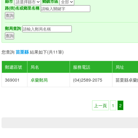
縣市
鄉鎮市區
路(街)名或鄉里名稱
郵局查詢
您查詢
苗栗縣
結果如下(共11筆)
郵遞區號
局名
服務電話
局址
369001
卓蘭郵局
(04)2589-2075
苗栗縣卓蘭鎮
上一頁
1
2