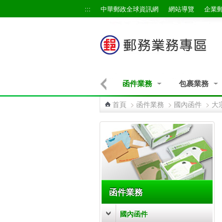
跳到主要內容區塊
:::
中華郵政全球資訊網
網站導覽
企業
信函網路交寄
快捷業務
函件業務
包裹業務
首頁
>
函件業務
>
國內函件
>
大
:::
函件業務
國內函件