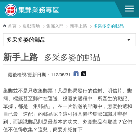
跳到主要內容區塊
首頁
>
集郵園地
>
集郵入門
>
新手上路
>
多采多姿的郵品
新手上路
多采多姿的郵品
最後檢視/更新日期：112/05/31
集郵並不是只收集郵票！凡是郵局發行的信封、明信片、郵
簡、標籤甚至郵件在運送、投遞的過程中，所產生的戳記、
單據，都是「集郵品」。在一片浩瀚的郵海中，怎麼挑選和
自已最「速配」的郵品呢？這可得具備些集郵知識才辦得
到，而認識郵品則是最基本的功夫。究竟郵品有那些？它們
值不值得收集？這兒，簡要介紹如下：