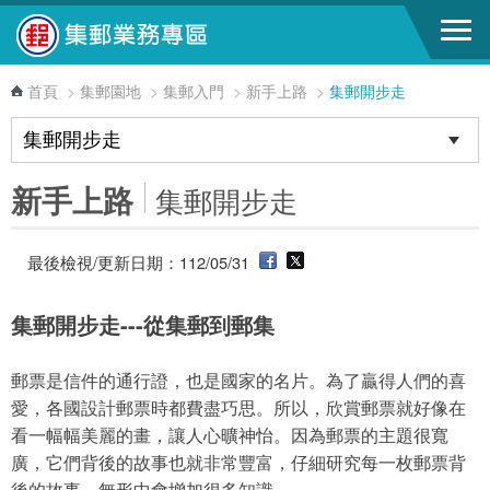
跳到主要內容區塊
首頁
>
集郵園地
>
集郵入門
>
新手上路
>
集郵開步走
新手上路
集郵開步走
最後檢視/更新日期：112/05/31
集郵開步走---從集郵到郵集
郵票是信件的通行證，也是國家的名片。為了贏得人們的喜
愛，各國設計郵票時都費盡巧思。所以，欣賞郵票就好像在
看一幅幅美麗的畫，讓人心曠神怡。因為郵票的主題很寬
廣，它們背後的故事也就非常豐富，仔細研究每一枚郵票背
後的故事，無形中會增加很多知識。