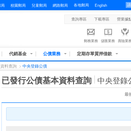
各地郵局
郵局
校園郵局
兒童郵局
網路郵局
English
查詢專區
下載專區
營業據
郵務業務
儲匯業務
壽險業
代銷基金
公債業務
定期存單質押借款
本資料查詢
>
中央登錄公債
:::
已發行公債基本資料查詢
中央登錄
最後