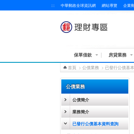
:::
中華郵政全球資訊網
網站導覽
企業
跳到主要內容區塊
保單借款
房貸業務
首頁
>
公債業務
>
已發行公債基
:::
公債業務
公債簡介
業務簡介
已發行公債基本資料查詢