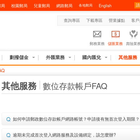
郵局
校園郵局
兒童郵局
網路郵局
各地郵局
English
查詢專區
下載專區
營業據點
客戶
郵務業務
儲匯業務
壽險業
劃撥儲金
外匯業務
國內匯兌
其他服務
AQ
:::
其他服務
數位存款帳戶FAQ
如何申請郵政數位存款帳戶網路帳號？申請後有無首次登入期限？
逾期未完成首次登入網路服務及設備綁定，該怎麼辦?