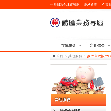
跳到主要內容區塊
:::
中華郵政全球資訊網
網站導覽
企業
存簿儲金
定期儲金
首頁
>
其他服務
>
數位存款帳戶F
:::
其他服務
轉帳代繳服務