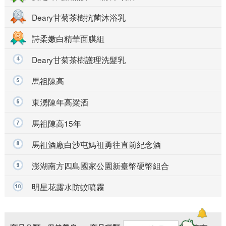
Deary甘菊茶樹抗菌沐浴乳
more
詩柔嫩白精華面膜組
Deary甘菊茶樹護理洗髮乳
馬祖陳高
東湧陳年高粱酒
馬祖陳高15年
馬祖酒廠白沙屯媽祖勇往直前紀念酒
澎湖南方四島國家公園新臺幣硬幣組合
明星花露水防蚊噴霧