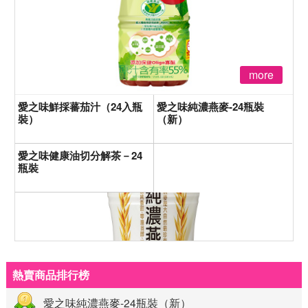
more
愛之味鮮採蕃茄汁（24入瓶
愛之味純濃燕麥-24瓶裝
裝）
（新）
愛之味健康油切分解茶－24
瓶裝
熱賣商品排行榜
愛之味純濃燕麥-24瓶裝（新）