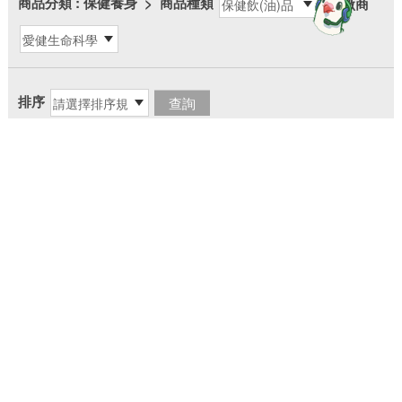
商品分類
: 保健養身
>
商品種類
>
廠商
more
排序
回列表
▼
快速導覽
感謝您的蒞臨，若您對中華郵政(股)公司服務有任何建議，
請惠予賜教
地址
106409 臺北市大安區金山南路2段55號
電話
（02）2321-4311、2392-1310、2393-1261、2321-
3625
檢舉貪瀆不法專用信箱：100900 臺北北門郵局第610號信箱
智能客服
|
客服專線語音操作手冊
|