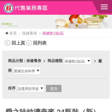
跳到主要內容區塊
首頁
>
保健養身
>
保健飲(油)品
回上頁
回列表
商品分類
: 保健養身
>
商品種類
>
廠
商
排序
愛之味純濃燕麥-24瓶裝（新）