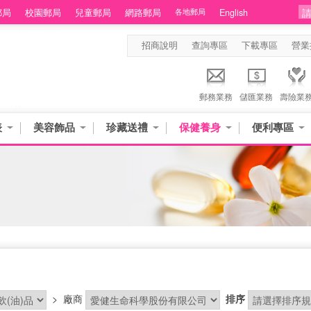
郵局
校園郵局
兒童郵局
網路郵局
各地郵局
English
招商說明
查詢專區
下載專區
營業
郵務業務
儲匯業務
壽險業
表
美容飾品
珍藏送禮
保健養身
便利專區
>
廠商
排序