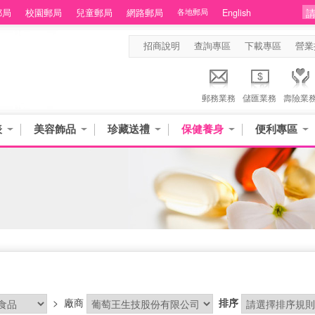
郵局
校園郵局
兒童郵局
網路郵局
各地郵局
English
招商說明
查詢專區
下載專區
營業
郵務業務
儲匯業務
壽險業
表
美容飾品
珍藏送禮
保健養身
便利專區
>
廠商
排序