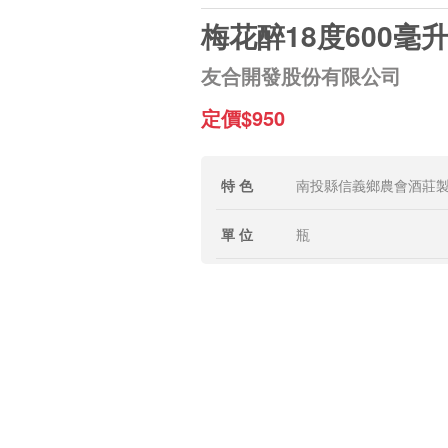
梅花醉18度600毫
友合開發股份有限公司
定價$950
特 色
南投縣信義鄉農會酒莊
單 位
瓶