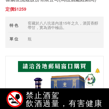
定價$1259
窖藏於八八坑道內達15年之久，酒質香醇
特 色
帶甘，實為酒中極品。
單 位
瓶
禁止酒駕
飲酒過量，有害健康