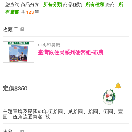
您查詢 商品分類 :
商品種類 :
廠商 :
所有分類
所有種類
所
共
筆
有廠商
123
收藏
中央印製廠
臺灣原住民系列硬幣組-布農
定價$350
主題章牌及民國93年伍拾圓、貳拾圓、拾圓、伍圓、壹
圓、伍角流通幣各1枚。 ...
收藏