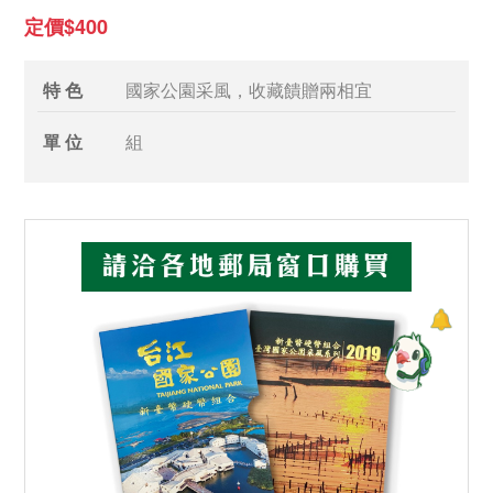
定價$400
特 色
國家公園采風，收藏饋贈兩相宜
單 位
組