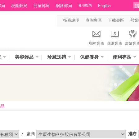
郵局
校園郵局
兒童郵局
網路郵局
各地郵局
English
招商說明
查詢專區
下載專區
營業
郵務業務
儲匯業務
壽險業
表
美容飾品
珍藏送禮
保健養身
便利專區
商品
>
廠商
排序