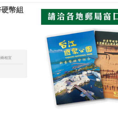
幣硬幣組
贈兩相宜