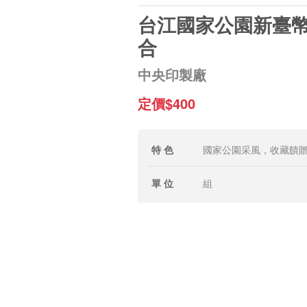
台江國家公園新臺
合
中央印製廠
定價$400
特 色
國家公園采風，收藏饋
單 位
組