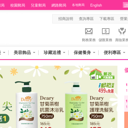
郵局
校園郵局
兒童郵局
網路郵局
各地郵局
English
招商說明
查詢專區
下載專區
營業
郵務業務
儲匯業務
壽險業
表
美容飾品
珍藏送禮
保健養身
便利專區
1
1