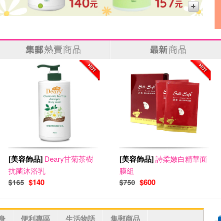
[美容飾品]
Deary甘菊茶樹
[美容飾品]
詩柔嫩白精華面
抗菌沐浴乳
膜組
$140
$600
$165
$750
身
便利專區
生活物語
集郵商品