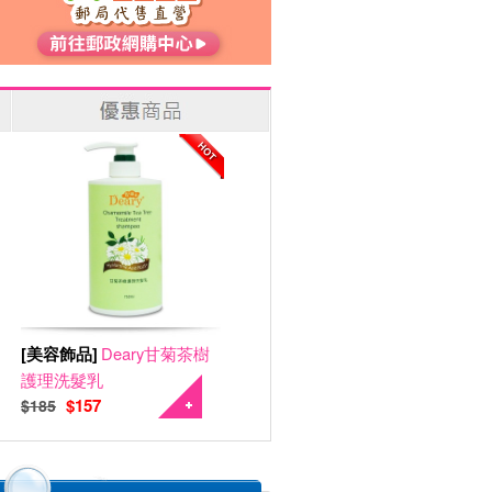
[美容飾品]
Deary甘菊茶樹
護理洗髮乳
$157
$185