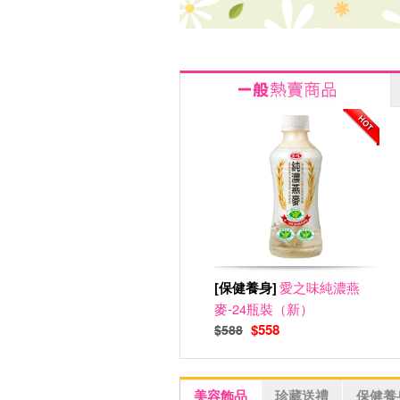
[保健養身]
愛之味純濃燕
麥-24瓶裝（新）
$558
$588
美容飾品
珍藏送禮
保健養