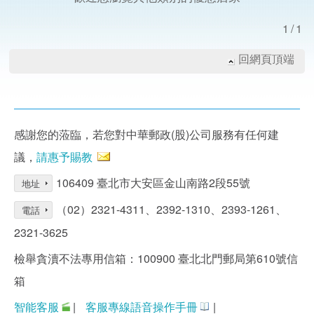
1/1
回網頁頂端
感謝您的蒞臨，若您對中華郵政(股)公司服務有任何建
議，
請惠予賜教
106409 臺北市大安區金山南路2段55號
地址
（02）2321-4311、2392-1310、2393-1261、
電話
2321-3625
檢舉貪瀆不法專用信箱：100900 臺北北門郵局第610號信
箱
智能客服
|
客服專線語音操作手冊
|