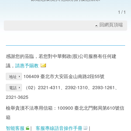
1/1
回網頁頂端
感謝您的蒞臨，若您對中華郵政(股)公司服務有任何建
議，
請惠予賜教
106409 臺北市大安區金山南路2段55號
地址
（02）2321-4311、2392-1310、2393-1261、
電話
2321-3625
檢舉貪瀆不法專用信箱：100900 臺北北門郵局第610號信
箱
智能客服
|
客服專線語音操作手冊
|