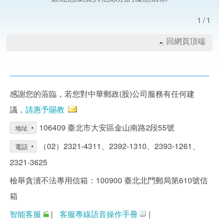
1/1
回網頁頂端
感謝您的蒞臨，若您對中華郵政(股)公司服務有任何建
議，
請惠予賜教
106409 臺北市大安區金山南路2段55號
地址
（02）2321-4311、2392-1310、2393-1261、
電話
2321-3625
檢舉貪瀆不法專用信箱：100900 臺北北門郵局第610號信
箱
智能客服
|
客服專線語音操作手冊
|