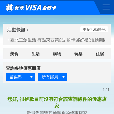
跳到主要內容區塊
新竹遠東巨城購物中心 2026巨城年中慶夏日BIG好刷(活動期間：
:::
臺北三創生活 有點東西第2波 刷卡郵好禮(活動期間：115/08/
桃園大江國際購物中心 好饗去大江檔期(活動期間：115/08/01
更多活動快訊
新竹遠東巨城購物中心 2026巨城年中慶夏日BIG好刷(活動期間：
臺北三創生活 有點東西第2波 刷卡郵好禮(活動期間：115/08/
桃園大江國際購物中心 好饗去大江檔期(活動期間：115/08/01
美食
生活
購物
玩樂
住宿
查詢各地優惠商店
苗栗縣
所有郵局
1/1
您好, 很抱歉目前沒有符合該查詢條件的優惠店
家
歡迎您瀏覽其他類別的優惠店家