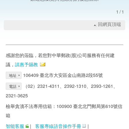
1/1
回網頁頂端
感謝您的蒞臨，若您對中華郵政(股)公司服務有任何建
議，
請惠予賜教
106409 臺北市大安區金山南路2段55號
地址
（02）2321-4311、2392-1310、2393-1261、
電話
2321-3625
檢舉貪瀆不法專用信箱：100900 臺北北門郵局第610號信
箱
智能客服
|
客服專線語音操作手冊
|