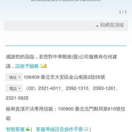
1/1
回網頁頂端
感謝您的蒞臨，若您對中華郵政(股)公司服務有任何建
議，
請惠予賜教
106409 臺北市大安區金山南路2段55號
地址
（02）2321-4311、2392-1310、2393-1261、
電話
2321-3625
檢舉貪瀆不法專用信箱：100900 臺北北門郵局第610號信
箱
智能客服
|
客服專線語音操作手冊
|