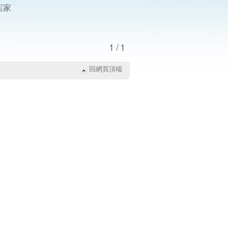
店家
1/1
回網頁頂端