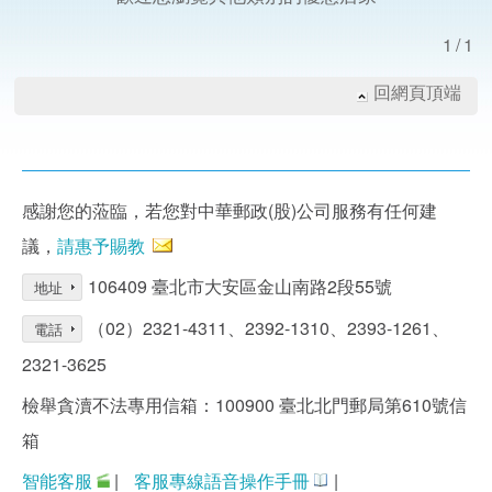
1/1
回網頁頂端
感謝您的蒞臨，若您對中華郵政(股)公司服務有任何建
議，
請惠予賜教
106409 臺北市大安區金山南路2段55號
地址
（02）2321-4311、2392-1310、2393-1261、
電話
2321-3625
檢舉貪瀆不法專用信箱：100900 臺北北門郵局第610號信
箱
智能客服
|
客服專線語音操作手冊
|