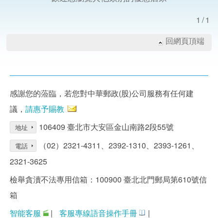
1/1
回網頁頂端
感謝您的蒞臨，若您對中華郵政(股)公司服務有任何建
議，
請惠予賜教
106409 臺北市大安區金山南路2段55號
地址
（02）2321-4311、2392-1310、2393-1261、
電話
2321-3625
檢舉貪瀆不法專用信箱：100900 臺北北門郵局第610號信
箱
智能客服
|
客服專線語音操作手冊
|