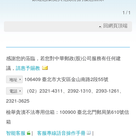
1/1
回網頁頂端
感謝您的蒞臨，若您對中華郵政(股)公司服務有任何建
議，
請惠予賜教
106409 臺北市大安區金山南路2段55號
地址
（02）2321-4311、2392-1310、2393-1261、
電話
2321-3625
檢舉貪瀆不法專用信箱：100900 臺北北門郵局第610號信
箱
智能客服
|
客服專線語音操作手冊
|