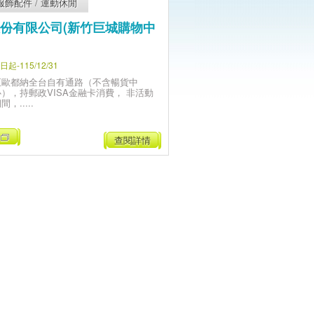
服飾配件
/
運動休閒
份有限公司(新竹巨城購物中
-115/12/31
至歐都納全台自有通路（不含暢貨中
心），持郵政VISA金融卡消費， 非活動
間，.....
查閱詳情