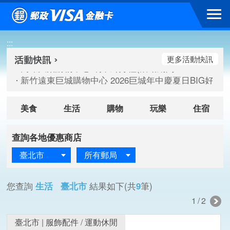
跳到主要內容區塊
高雄大樂購物中心 刷卡郵好禮(活動期間：115/08/07-115/
:::
新竹遠東巨城購物中心 2026巨城年中慶夏日BIG好刷(活動期間：
臺北三創生活 有點東西第2波 刷卡郵好禮(活動期間：115/08/
更多活動快訊
高雄大樂購物中心 刷卡郵好禮(活動期間：115/08/07-115/
新竹遠東巨城購物中心 2026巨城年中慶夏日BIG好刷(活動期間：
臺北三創生活 有點東西第2波 刷卡郵好禮(活動期間：115/08/
美食
生活
購物
玩樂
住宿
查詢各地優惠商店
臺北市
所有郵局
您查詢
生活 臺北市
結果如下(共
9
筆)
1/2
臺北市
|
服飾配件
/
運動休閒