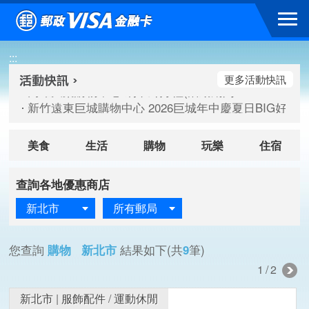
跳到主要內容區塊
高雄大樂購物中心 刷卡郵好禮(活動期間：115/08/07-115/
:::
新竹遠東巨城購物中心 2026巨城年中慶夏日BIG好刷(活動期間：
臺北三創生活 有點東西第2波 刷卡郵好禮(活動期間：115/08/
更多活動快訊
高雄大樂購物中心 刷卡郵好禮(活動期間：115/08/07-115/
新竹遠東巨城購物中心 2026巨城年中慶夏日BIG好刷(活動期間：
臺北三創生活 有點東西第2波 刷卡郵好禮(活動期間：115/08/
美食
生活
購物
玩樂
住宿
查詢各地優惠商店
新北市
所有郵局
您查詢
購物 新北市
結果如下(共
9
筆)
1/2
新北市
|
服飾配件
/
運動休閒