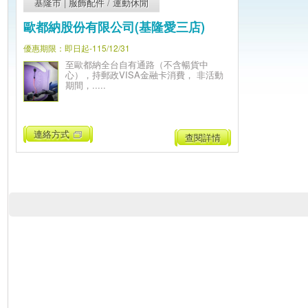
基隆市
|
服飾配件
/
運動休閒
歐都納股份有限公司(基隆愛三店)
優惠期限：即日起-115/12/31
至歐都納全台自有通路（不含暢貨中
心），持郵政VISA金融卡消費， 非活動
期間，.....
連絡方式
查閱詳情