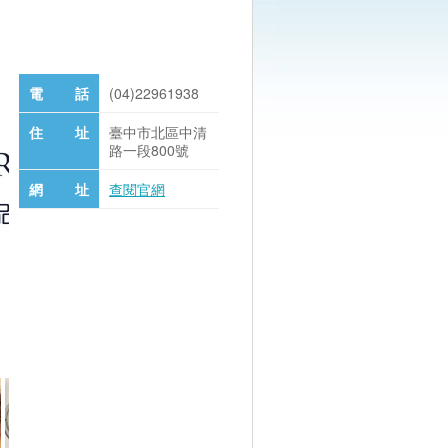
電 話
(04)22961938
住 址
臺中市北區中清
路一段800號
網 址
查閱官網