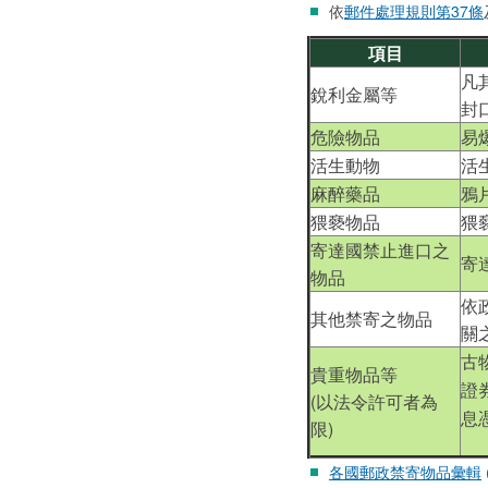
依
郵件處理規則第37條
項目
凡
銳利金屬等
封
危險物品
易
活生動物
活
麻醉藥品
鴉
猥褻物品
猥
寄達國禁止進口之
寄
物品
依
其他禁寄之物品
關
古
貴重物品等
證
(以法令許可者為
息
限)
各國郵政禁寄物品彙輯