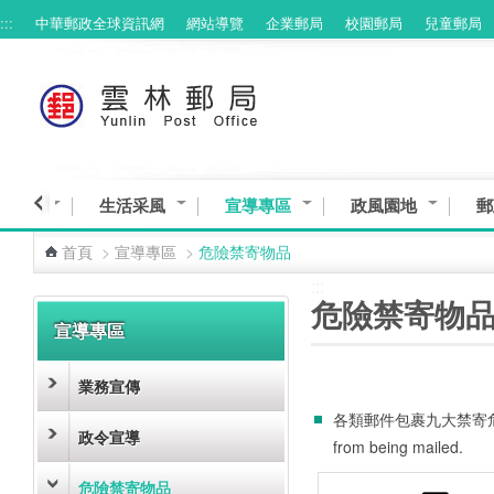
:::
中華郵政全球資訊網
網站導覽
企業郵局
校園郵局
兒童郵局
跳到主要內容區塊
務專區
生活采風
宣導專區
政風園地
郵
首頁
>
宣導專區
>
危險禁寄物品
:::
:::
危險禁寄物
宣導專區
業務宣傳
各類郵件包裹九大禁寄危險物品 The 
政令宣導
from being mailed.
危險禁寄物品