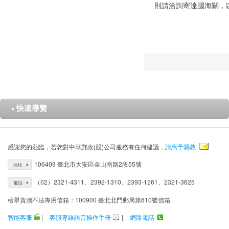
則請洽詢寄達國海關，
快速導覽
▼
感謝您的蒞臨，若您對中華郵政(股)公司服務有任何建議，
請惠予賜教
106409 臺北市大安區金山南路2段55號
地址
（02）2321-4311、2392-1310、2393-1261、2321-3625
電話
檢舉貪瀆不法專用信箱：100900 臺北北門郵局第610號信箱
智能客服
|
客服專線語音操作手冊
|
網路電話