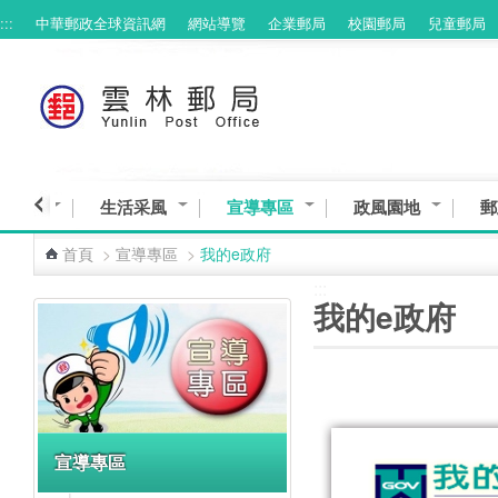
:::
中華郵政全球資訊網
網站導覽
企業郵局
校園郵局
兒童郵局
跳到主要內容區塊
務專區
生活采風
宣導專區
政風園地
郵
首頁
>
宣導專區
>
我的e政府
:::
:::
我的e政府
宣導專區