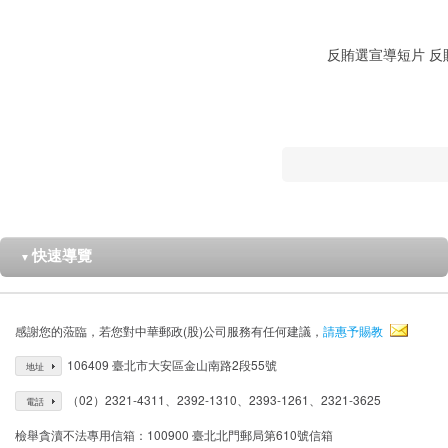
反賄選宣導短片
反
快速導覽
▼
感謝您的蒞臨，若您對中華郵政(股)公司服務有任何建議，
請惠予賜教
106409 臺北市大安區金山南路2段55號
地址
（02）2321-4311、2392-1310、2393-1261、2321-3625
電話
檢舉貪瀆不法專用信箱：100900 臺北北門郵局第610號信箱