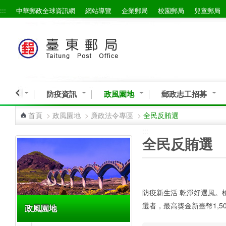
:::
中華郵政全球資訊網
網站導覽
企業郵局
校園郵局
兒童郵局
跳到主要內容區塊
導專區
防疫資訊
政風園地
郵政志工招募
首頁
>
政風園地
>
廉政法令專區
>
全民反賄選
:::
:::
全民反賄選
防疫新生活 乾淨好選風。檢舉
選者，最高獎金新臺幣1,5
政風園地