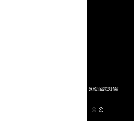
反賄選宣導海報
海報--全家反賄篇