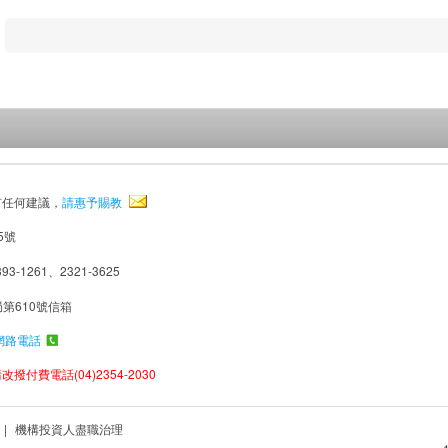
有任何建議，
請惠予賜教
5號
93-1261、2321-3625
局第610號信箱
網路電話
撥付費電話(04)2354-2030
|
機構投資人盡職治理