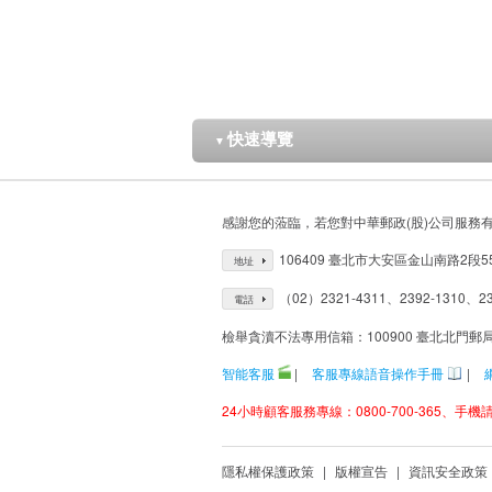
快速導覽
▼
感謝您的蒞臨，若您對中華郵政(股)公司服務
106409 臺北市大安區金山南路2段5
地址
（02）2321-4311、2392-1310、23
電話
檢舉貪瀆不法專用信箱：100900 臺北北門郵
智能客服
|
客服專線語音操作手冊
|
24小時顧客服務專線：0800-700-365、手機請改
隱私權保護政策
|
版權宣告
|
資訊安全政策