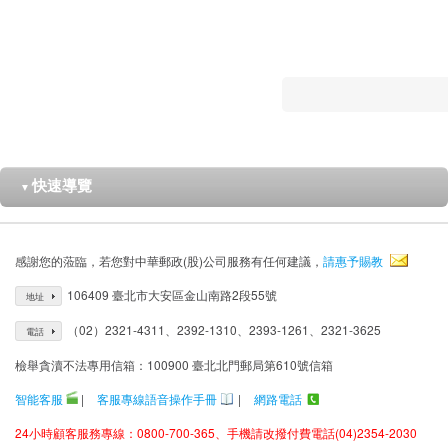
快速導覽
▼
感謝您的蒞臨，若您對中華郵政(股)公司服務有任何建議，
請惠予賜教
106409 臺北市大安區金山南路2段55號
地址
（02）2321-4311、2392-1310、2393-1261、2321-3625
電話
檢舉貪瀆不法專用信箱：100900 臺北北門郵局第610號信箱
智能客服
|
客服專線語音操作手冊
|
網路電話
24小時顧客服務專線：0800-700-365、手機請改撥付費電話(04)2354-2030