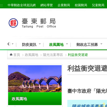
:::
中華郵政全球資訊網
網站導覽
企業郵局
校園郵局
兒童郵局
跳到主要內容區塊
導專區
防疫資訊
政風園地
郵政志工招募
首頁
>
政風園地
>
陽光法案專區
>
利益衝突迴避
:::
:::
利益衝突迴
臺中市政府「陽光
政風園地