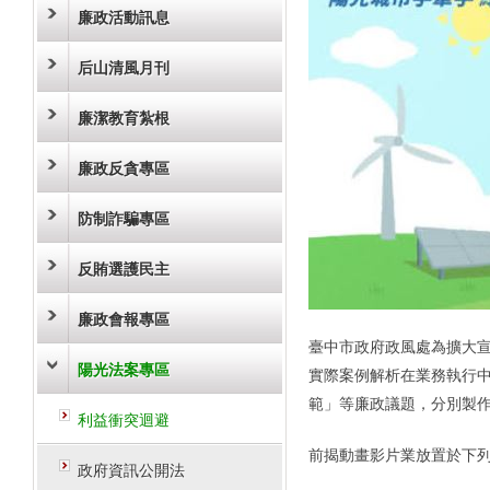
廉政活動訊息
后山清風月刊
廉潔教育紮根
廉政反貪專區
防制詐騙專區
反賄選護民主
廉政會報專區
臺中市政府政風處為擴大
陽光法案專區
實際案例解析在業務執行
範」等廉政議題，分別製
利益衝突迴避
前揭動畫影片業放置於下
政府資訊公開法