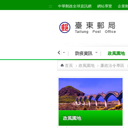
:::
中華郵政全球資訊網
網站導覽
企業
跳到主要內容區塊
營業資訊
宣導專區
防疫資訊
政風園地
首頁
>
政風園地
>
廉政法令專區
:::
政風園地