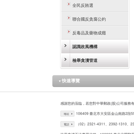
全民反賄選
聯合國反貪腐公約
反毒品及藥物成癮
認識政風機構
檢舉貪瀆管道
快速導覽
▼
感謝您的蒞臨，若您對中華郵政(股)公司服務
106409 臺北市大安區金山南路2段5
地址
（02）2321-4311、2392-1310、23
電話