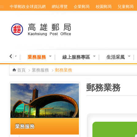
:::
中華郵政全球資訊網
網站導覽
企業郵局
校園郵局
兒童郵局
跳到主要內容區塊
業資訊
業務服務
線上服務專區
生活采風
首頁
>
業務服務
>
郵務業務
:::
:::
郵務業務
業務服務