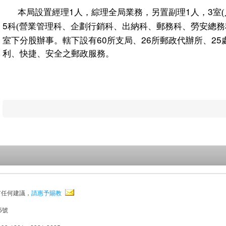
本局設置經理1
人，綜理全局業務，另置副理1
人，3
室
(
5
科
營業管理科、企劃行銷科、出納科、郵務科、
勞安總務
(
室下分股辦事。轄下設有60
所支局、26所郵政代辦所、2
利、快捷、安全之郵政服務。
有任何建議，
請惠予賜教
5號