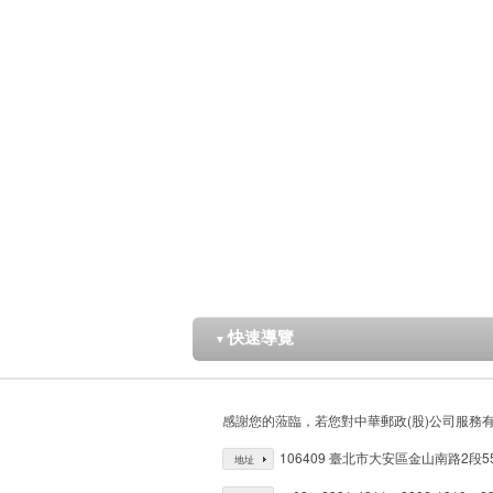
快速導覽
▼
感謝您的蒞臨，若您對中華郵政(股)公司服務
106409 臺北市大安區金山南路2段5
地址