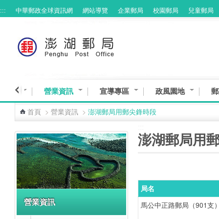
:::
中華郵政全球資訊網
網站導覽
企業郵局
校園郵局
兒童郵局
跳到主要內容區塊
與服務
營業資訊
宣導專區
政風園地
郵
首頁
>
營業資訊
>
澎湖郵局用郵尖鋒時段
:::
:::
澎湖郵局用
局名
營業資訊
馬公中正路郵局（901支