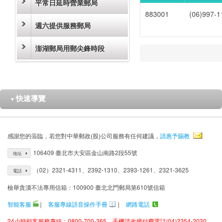
平常日延時營業郵局
883001
(06)997-1
週六提供服務郵局
澎湖郵局用郵尖鋒時段
快速導覽
▼
感謝您的蒞臨，若您對中華郵政(股)公司服務有任何建議，
請惠予賜教
106409 臺北市大安區金山南路2段55號
地址
（02）2321-4311、2392-1310、2393-1261、2321-3625
電話
檢舉貪瀆不法專用信箱：100900 臺北北門郵局第610號信箱
智能客服
|
客服專線語音操作手冊
|
網路電話
24小時顧客服務專線：0800-700-365、手機請改撥付費電話(04)2354-2030