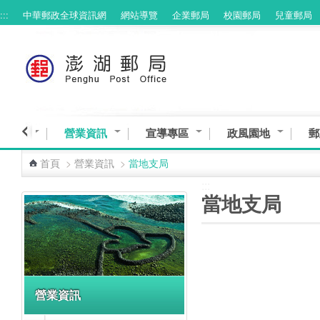
:::
中華郵政全球資訊網
網站導覽
企業郵局
校園郵局
兒童郵局
跳到主要內容區塊
與服務
營業資訊
宣導專區
政風園地
郵
首頁
>
營業資訊
>
當地支局
:::
:::
當地支局
營業資訊