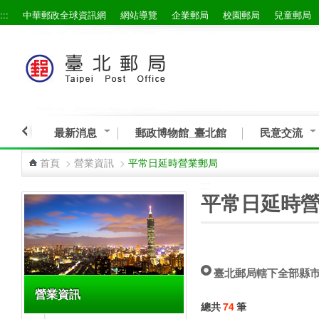
:::
中華郵政全球資訊網
網站導覽
企業郵局
校園郵局
兒童郵局
跳到主要內容區塊
最新消息
郵政博物館_臺北館
民意交流
首頁
>
營業資訊
>
平常日延時營業郵局
:::
:::
平常日延時
臺北郵局轄下全部縣
營業資訊
總共
74
筆