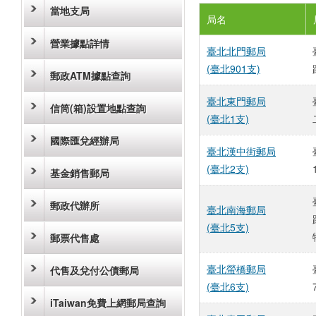
當地支局
局名
營業據點詳情
臺北北門郵局
(臺北901支)
郵政ATM據點查詢
臺北東門郵局
信筒(箱)設置地點查詢
(臺北1支)
國際匯兌經辦局
臺北漢中街郵局
(臺北2支)
基金銷售郵局
郵政代辦所
臺北南海郵局
(臺北5支)
郵票代售處
臺北螢橋郵局
代售及兌付公債郵局
(臺北6支)
iTaiwan免費上網郵局查詢