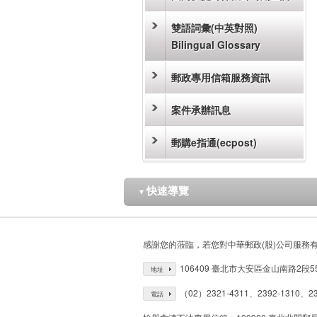
雙語詞彙(中英對照)
Bilingual Glossary
郵政專用信箱服務資訊
案件承辦訊息
郵購e指通(ecpost)
快速導覽
▼
感謝您的蒞臨，若您對中華郵政(股)公司服務
106409 臺北市大安區金山南路2段5
地址
（02）2321-4311、2392-1310、23
電話