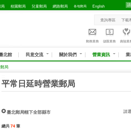
郵局
校園郵局
兒童郵局
網路郵局
English
各地郵局
查詢專區
下載
郵務業務
儲匯業務
壽險業
臺北館
民意交流
關於我們
營業資訊
業
業郵局
:::
平常日延時營業郵局
請
臺北郵局轄下全部縣市
總共
74
筆