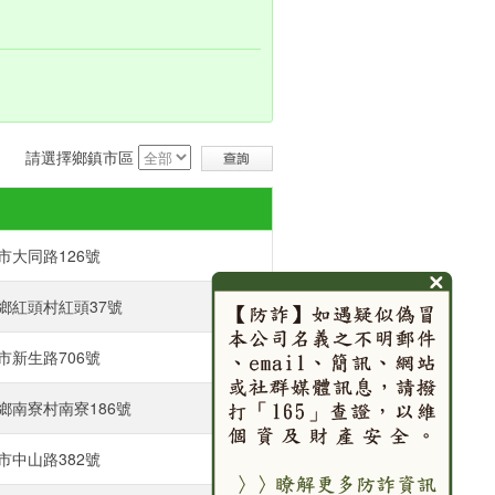
請選擇鄉鎮市區
大同路126號‎
鄉紅頭村紅頭37號‎
新生路706號‎
南寮村南寮186號‎
中山路382號‎