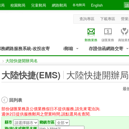
郵局
校園郵局
兒童郵局
網路郵局
各地郵局
English
查詢專區
下載專區
營業
郵務業務
儲匯業務
壽險業
郵務網路服務系統-改投改寄
i郵箱
存證信函網路交寄
>
大陸快捷開辦局名
:::
大陸快捷開辦局
大陸快捷(EMS)
最後
回列表
部份儲匯業務及公債業務假日不提供服務,請先來電洽詢.
週休2日提供服務郵局之營業時間,請點選局名查閱.
縣市
鄉鎮市區
路(街)名或鄉里名稱