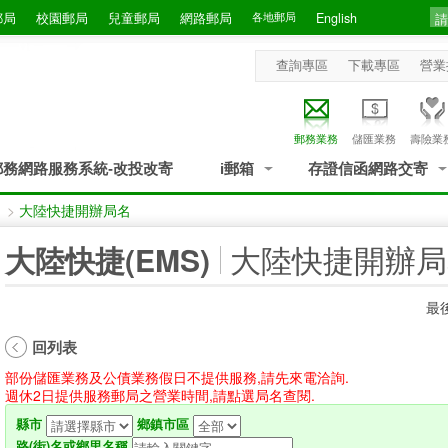
郵局
校園郵局
兒童郵局
網路郵局
各地郵局
English
查詢專區
下載專區
營業
郵務業務
儲匯業務
壽險業
郵務網路服務系統-改投改寄
i郵箱
存證信函網路交寄
>
大陸快捷開辦局名
:::
大陸快捷開辦局
大陸快捷(EMS)
最後
回列表
部份儲匯業務及公債業務假日不提供服務,請先來電洽詢.
週休2日提供服務郵局之營業時間,請點選局名查閱.
縣市
鄉鎮市區
路(街)名或鄉里名稱